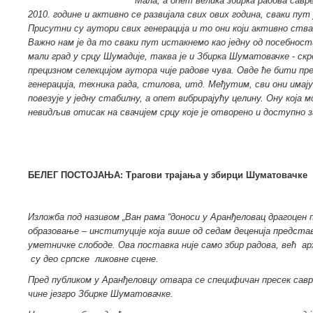
Мала, а опет велика збирка радова савр
2010. године и активно се развијала свих ових година, сваки пут 
Присутни су аутори свих генерација и то они који активно ства
Важно нам је да то сваки пут истакнемо као једну од посебност
мали град у срцу Шумадије, таква је и Збирка Шуматовачке - скр
прецизном селекцијом аутора чије радове
чува
. Овде ће бити пр
генерација, техника рада, стилова, итд. Међутим, сви они имају 
повезује у једну стабилну, а опет вибрирајућу целину. Ону која 
невидљив отисак на свачијем срцу које је отворено и доступно з
БЕЛЕГ ПОСТОЈАЊА: Трагови трајања у збирци Шуматовачке
Изложба под називом „
Ван рама “доноси у Аранђеловац драгоцен 
образовање – институције која више од седам деценија предста
уметничке слободе. Ова поставка није само збир радова, већ а
су део српск
е ликовн
е сцен
е.
Пред публиком у Аранђеловцу отвара се специфичан пр
есек сав
чине језгро
Збирк
е Шуматовачке.