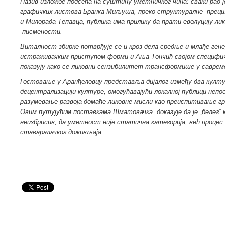
Назив изложбе
подсећа на суштину уметничког чина: сваки рад ј
графичких листова Бранка Миљуша, преко структур
алне преци
и Милорада Тепавца, публика има прилику да прати еволуцију лик
писмености
.
Виталност збирке потврђује се
и кроз дела средње и млађе ген
истраживачким приступом форми и Ања Тончић
својом специфи
показују како се
ликовни сензибилитет трансформише у савремен
Гостовање у Аранђеловцу
представља дијалог између два култ
децентрализацији културе, омогућавајући локалној публици непо
разумевање развоја домаће ликовне мисли
као преиспитивање гр
Овим путујућим поставкама Шматовачка доказује да је „белег“ 
неизбрисив
, да уметност није статична категорија, већ процес
ставаралачког доживљаја.