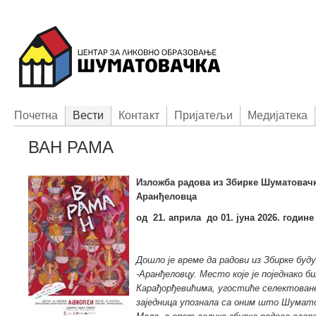
Пoчетна
Вести
Контакт
Приjатељи
Медијатека
ВАН РАМА
Изложба радова из Збирке Шуматовач
Аранђеловца
од 21. априла до 01. јуна 2026. године
Дошло је време да радови из Збирке бу
-Аранђеловцу. Место које је поједнако б
Карађорђевићима, угостиће селектоване 
заједница упознала са оним што Шумат