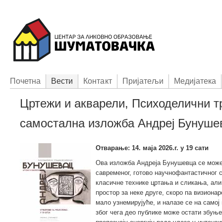
Пoчетна
Вести
Контакт
Приjатељи
Медијатека
Цртежи и акварели, Психоделични т
самостална изложба Андреј Бунуше
Отварање: 14. маја 2026.г. у 19 сати
Ова изложба Андреја Бунушевца се може 
савременог, готово научнофантастичног 
класичне технике цртања и сликања, ал
простор за неке друге, скоро па визионар
мало узнемирујуће, и налазе се на самој
због чега део публике може остати збуњен