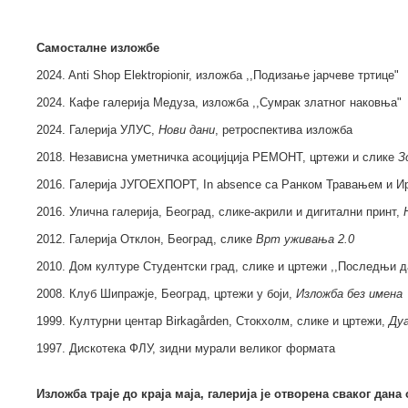
Самосталне изложбе
2024. Anti Shop Elektropionir, изложба ,,Подизање јарчеве тртице"
2024. Кафе галерија Медуза, изложба ,,Сумрак златног наковња"
2024. Галерија УЛУС,
Нови дани
, ретроспектива изложба
2018. Независна уметничка асоцијција РЕМОНТ, цртежи и слике
З
2016. Галерија ЈУГОЕXПОРТ, In absence са Ранком Травањем и И
2016. Улична галерија, Београд, слике-акрили и дигитални принт,
2012. Галерија Отклон, Београд, слике
Врт уживања 2.0
2010. Дом културе Студентски град, слике и цртежи ,,Последњи д
2008. Клуб Шипражје, Београд, цртежи у боји,
Изложба без имена
1999. Културни центар Birkagården, Стокхолм, слике и цртежи,
Ду
1997. Дискотека ФЛУ, зидни мурали великог формата
Изложба траје до краја маја, галерија је отворена сваког дана о