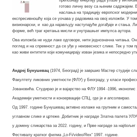
препознају енергију рада улазе у интенз
готово личну везу са њеним садржајем. 
наслања на традицију европског модерни
експресивношћу која се уочава у радовима на овој изложби. У том
визионарски, и као да најављују наступајуће догађаје и стања. Л
форме, већ траг кретања мисли и унутрашњег импулса аутора.
Ова изложба не нуди лаке одговоре, нити једнозначна читања. О
поглед и на спремност да се уђе у неизвесност слике. Тек у том п
као живи ентитети који комуницирају изван језика и непосредно ут
Андреј Бунушевац
(1974, Београд) је завршио Мастер студије сл
Факултету ликовних уметности (ФЛУ) у Београду, у класи профес
Јовановића. Студирао је и вајарство на ФЛУ 1994 -1996, иконопис 
Академији уметности и конзервације СПЦ, где је и апсолвирао.
Од 1997. године Бунушевац активно излаже на групним и самост
углавном слике и цртеже. Добитник је награде Златна палета УЛУ
у домену сликарства за 2022. годину, и Прве награде за најбољег
Фестивалу кратког филма „Lo-Fi/video/Rex“ 1997. године.