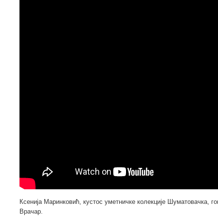
Ксенија Маринковић, кустос уметничке колекције Шуматовачка, г
Врачар.