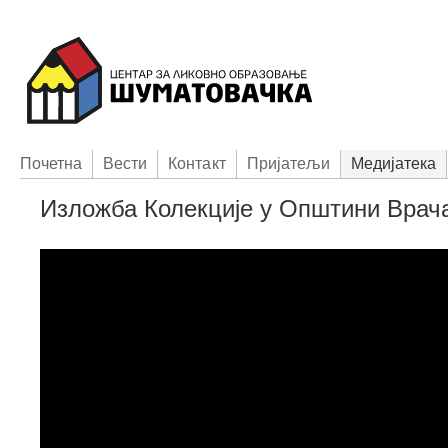
Пoчетна
Вести
Контакт
Приjатељи
Медијатека
Изложба Колекције у Општини Врач