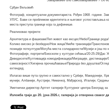
Заваравање или самозаваравање ? Од е
Срђан Вељовић
Фотограф, концептуални документариста. Рођен 1968. године. За
УЛУС. Бави се проблемом идентитета и његовог успостављања ка
места преступа границе која га дефинише.
Реализовао пројекте:
Архитектура и фашизам/Леп живот као ексцес/Небо/Границе рода/
Колико високо је безбедно/Нож жица/Умеће транзиције/Транспоно
позиције поткултуре/Могућа места солидарности/Музеји и још по 
Фотографије, портрети/Биоскопи у култури сећања/20-25-29/Дас У
Деведесете/Култивација комодификација/Миграције, дестинације/
самосвојност/Хигијена прочишћавање/Природа без друштва/Оглед 
еxтендед.
Излагао више пута групно и самостално у Србији, Македонији, Хрва
мунији, Албанији, Аустрији, Немачкој, Мађарској, Италији, Сјед
Уметнички директор Артгет галерије Културног центра Београд за 
Изложба траје до 20. јуна 2026.г, галерија је отворена сваког да