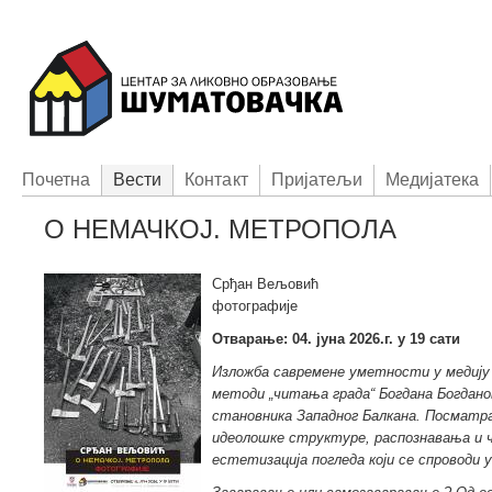
Пoчетна
Вести
Контакт
Приjатељи
Медијатека
О НЕМАЧКОЈ. МЕТРОПОЛА
Срђан Вељовић
фотографије
Отварање: 04. јуна 2026.г. у 19 сати
Изложба савремене уметности у медију
методи „читања града“ Богдана Богдан
становника Западног Балкана. Посматра
идеолошке структуре, распознавања и ч
естетизација погледа који се спроводи у