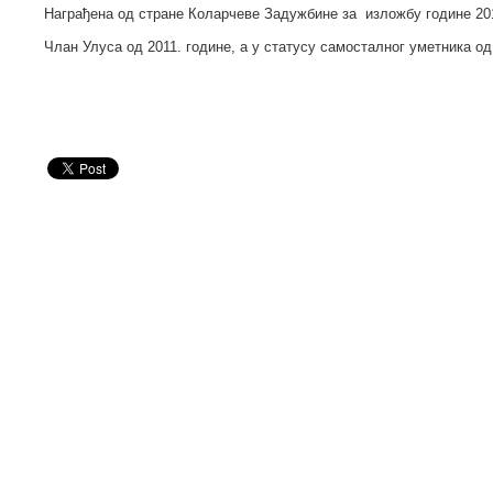
Награђена од стране Коларчеве Задужбине за изложбу године 20
Члан Улуса од 2011. године, а у статусу самосталног уметника од