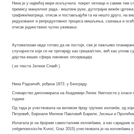
Нина је у највећој мери искључила покрет четкице и самим тим 
премису мануелног рада - вештине руке, дуготрајне вежбе црте
графике/матрица, отисак и постављајући га на нешто друго, на в
редукованог и репродуктивног процеса мишљења, сазнања и осећа
отисак јединствено чулно уживање.
Аутоматизам овде готово да не постоји, све је пажљиво планиран
случајности који се не третирају као грешка/глич, већ као уплив с
дејства виших сфера ликовних опсервација.
( из текста Јелене Спаић )
Нина Радоичић, рођена 1973. у Београду.
Сликарство дипломирала на Академији Лепих Уметности у класи 
године
Од тада је учествовала на великом броју групних изложби, од кој
Петровић, Бијенале Милене Павловић Барили, Јесењи и Пролећни
Излагала је на бројним самосталним изложбама, а као сарадник на 
zeitgenoessische Kunst, Graz 2015) учествовала је на изложбама у