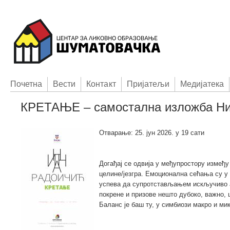
Пoчетна
Вести
Контакт
Приjатељи
Медијатека
КРЕТАЊЕ – самостална изложба Ни
Отварање: 25. јун 2026. у 19 сати
Догађај се одвија у међупростору између
целине/језгра. Емоционална сећања су у
успева да супротстављањем искључиво а
покрене и призове нешто дубоко, важно, 
Баланс је баш ту, у симбиози макро и ми